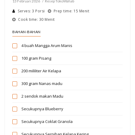
13 Februari 2026
Resep TokoWahab
Serves: 3 Porsi
Prep time: 15 Menit
Cook time: 30 Menit
BAHAN-BAHAN
4 buah
Mangga Arum Manis
100 gram
Pisang
200 mililiter
Air Kelapa
300 gram
Nanas madu
2 sendok makan
Madu
Secukupnya
Blueberry
Secukupnya
Coklat Granola
Secukupnya
Serpihan Kelapa Kering