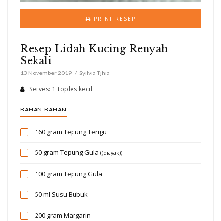
PRINT RESEP
Resep Lidah Kucing Renyah
Sekali
13 November 2019
Syilvia Tjhia
Serves: 1 toples kecil
BAHAN-BAHAN
160 gram
Tepung Terigu
50 gram
Tepung Gula
((diayak))
100 gram
Tepung Gula
50 ml
Susu Bubuk
200 gram
Margarin