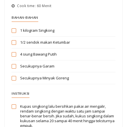
Cook time: 60 Menit
BAHAN-BAHAN
1 kilogram
Singkong
1/2 sendok makan
Ketumbar
4 siung
Bawang Putih
Secukupnya
Garam
Secukupnya
Minyak Goreng
INSTRUKSI
Kupas singkong lalu bersihkan pakai air mengalir,
rendam singkong dengan waktu satu jam sampai
benar-benar bersih. Jika sudah, kukus singkong dalam
kukusan selama 20 sampai 40 menit hingga teksturnya
empuk.