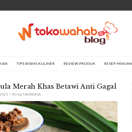
AKAN
TIPS BISNIS KULINER
REVIEW PRODUK
RESEP MINUM
Gula Merah Khas Betawi Anti Gagal
 2025
Resep TokoWahab