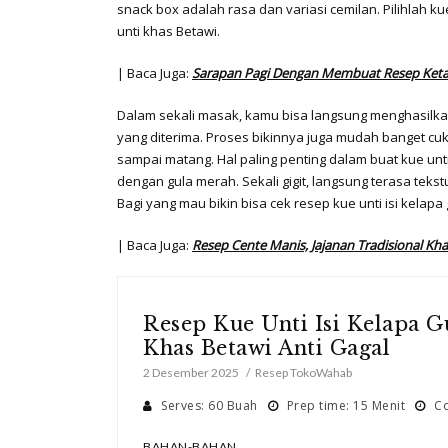
snack box adalah rasa dan variasi cemilan. Pilihlah k
unti khas Betawi.
| Baca Juga:
Sarapan Pagi Dengan Membuat Resep Ketan
Dalam sekali masak, kamu bisa langsung menghasilk
yang diterima. Proses bikinnya juga mudah banget 
sampai matang. Hal paling penting dalam buat kue unt
dengan gula merah. Sekali gigit, langsung terasa tek
Bagi yang mau bikin bisa cek resep kue unti isi kelapa 
| Baca Juga:
Resep Cente Manis, Jajanan Tradisional K
Resep Kue Unti Isi Kelapa 
Khas Betawi Anti Gagal
2 Desember 2025
Resep TokoWahab
Serves: 60 Buah
Prep time: 15 Menit
Co
BAHAN-BAHAN