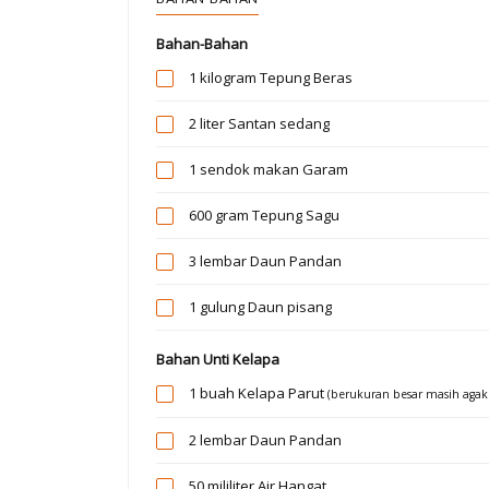
Bahan-Bahan
1 kilogram
Tepung Beras
2 liter
Santan sedang
1 sendok makan
Garam
600 gram
Tepung Sagu
3 lembar
Daun Pandan
1 gulung
Daun pisang
Bahan Unti Kelapa
1 buah
Kelapa Parut
(berukuran besar masih aga
2 lembar
Daun Pandan
50 mililiter
Air Hangat