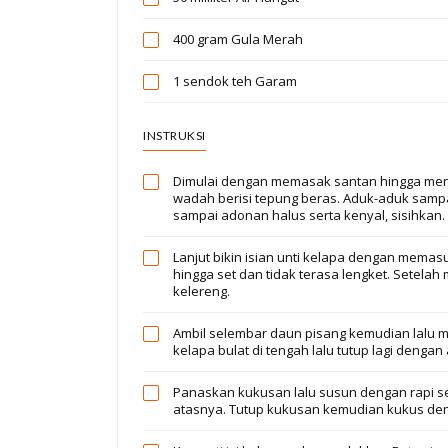
400 gram
Gula Merah
1 sendok teh
Garam
INSTRUKSI
Dimulai dengan memasak santan hingga mend
wadah berisi tepung beras. Aduk-aduk sampa
sampai adonan halus serta kenyal, sisihkan.
Lanjut bikin isian unti kelapa dengan memas
hingga set dan tidak terasa lengket. Setelah 
kelereng.
Ambil selembar daun pisang kemudian lalu 
kelapa bulat di tengah lalu tutup lagi denga
Panaskan kukusan lalu susun dengan rapi se
atasnya. Tutup kukusan kemudian kukus deng