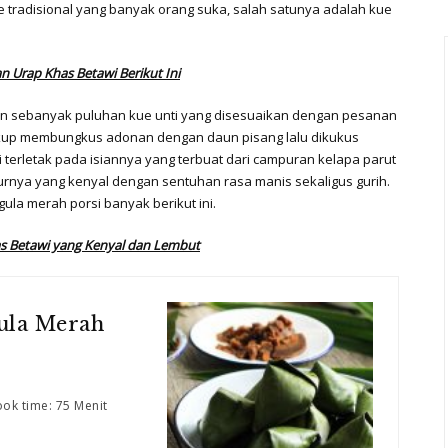
ue tradisional yang banyak orang suka, salah satunya adalah kue
 Urap Khas Betawi Berikut Ini
an sebanyak puluhan kue unti yang disesuaikan dengan pesanan
cukup membungkus adonan dengan daun pisang lalu dikukus
i terletak pada isiannya yang terbuat dari campuran kelapa parut
sturnya yang kenyal dengan sentuhan rasa manis sekaligus gurih.
gula merah porsi banyak berikut ini.
has Betawi yang Kenyal dan Lembut
Gula Merah
ok time: 75 Menit