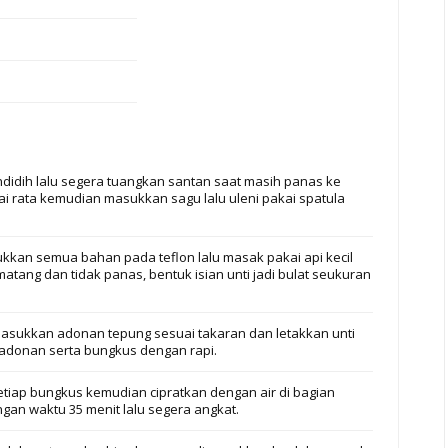
idih lalu segera tuangkan santan saat masih panas ke
i rata kemudian masukkan sagu lalu uleni pakai spatula
ukkan semua bahan pada teflon lalu masak pakai api kecil
matang dan tidak panas, bentuk isian unti jadi bulat seukuran
masukkan adonan tepung sesuai takaran dan letakkan unti
n adonan serta bungkus dengan rapi.
tiap bungkus kemudian cipratkan dengan air di bagian
an waktu 35 menit lalu segera angkat.