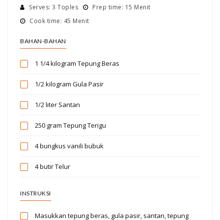
Serves: 3 Toples
Prep time: 15 Menit
Cook time: 45 Menit
BAHAN-BAHAN
1 1/4 kilogram
Tepung Beras
1/2 kilogram
Gula Pasir
1/2 liter
Santan
250 gram
Tepung Terigu
4 bungkus
vanili bubuk
4 butir
Telur
INSTRUKSI
Masukkan tepung beras, gula pasir, santan, tepung