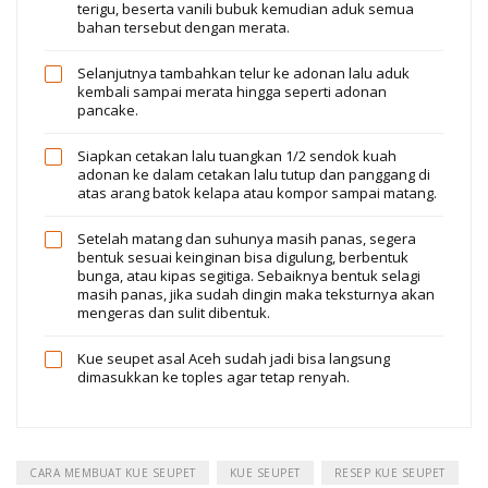
terigu, beserta vanili bubuk kemudian aduk semua
bahan tersebut dengan merata.
Selanjutnya tambahkan telur ke adonan lalu aduk
kembali sampai merata hingga seperti adonan
pancake.
Siapkan cetakan lalu tuangkan 1/2 sendok kuah
adonan ke dalam cetakan lalu tutup dan panggang di
atas arang batok kelapa atau kompor sampai matang.
Setelah matang dan suhunya masih panas, segera
bentuk sesuai keinginan bisa digulung, berbentuk
bunga, atau kipas segitiga. Sebaiknya bentuk selagi
masih panas, jika sudah dingin maka teksturnya akan
mengeras dan sulit dibentuk.
Kue seupet asal Aceh sudah jadi bisa langsung
dimasukkan ke toples agar tetap renyah.
CARA MEMBUAT KUE SEUPET
KUE SEUPET
RESEP KUE SEUPET