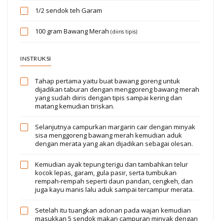
1/2 sendok teh
Garam
100 gram
Bawang Merah
(diiris tipis)
INSTRUKSI
Tahap pertama yaitu buat bawang goreng untuk
dijadikan taburan dengan menggoreng bawang merah
yang sudah diiris dengan tipis sampai kering dan
matang kemudian tiriskan.
Selanjutnya campurkan margarin cair dengan minyak
sisa menggoreng bawang merah kemudian aduk
dengan merata yang akan dijadikan sebagai olesan.
Kemudian ayak tepung terigu dan tambahkan telur
kocok lepas, garam, gula pasir, serta tumbukan
rempah-rempah seperti daun pandan, cengkeh, dan
juga kayu manis lalu aduk sampai tercampur merata.
Setelah itu tuangkan adonan pada wajan kemudian
masukkan 5 sendok makan campuran minyak dengan