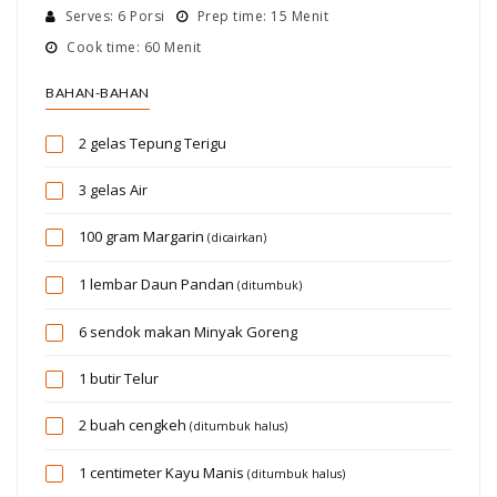
Serves: 6 Porsi
Prep time: 15 Menit
Cook time: 60 Menit
BAHAN-BAHAN
2 gelas
Tepung Terigu
3 gelas
Air
100 gram
Margarin
(dicairkan)
1 lembar
Daun Pandan
(ditumbuk)
6 sendok makan
Minyak Goreng
1 butir
Telur
2 buah
cengkeh
(ditumbuk halus)
1 centimeter
Kayu Manis
(ditumbuk halus)