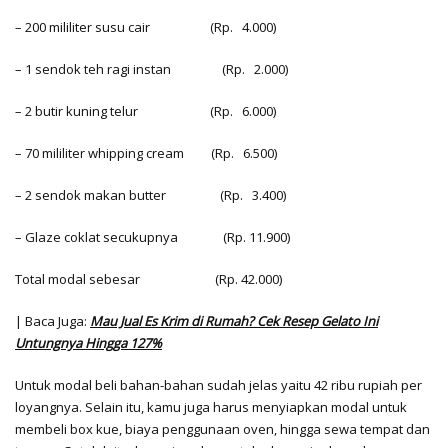
– 200 mililiter susu cair
(Rp. 4.000)
– 1 sendok teh ragi instan
(Rp. 2.000)
– 2 butir kuning telur
(Rp. 6.000)
– 70 mililiter whipping cream
(Rp. 6.500)
– 2 sendok makan butter
(Rp. 3.400)
– Glaze coklat secukupnya
(Rp. 11.900)
Total modal sebesar
(Rp. 42.000)
| Baca Juga:
Mau Jual Es Krim di Rumah? Cek Resep Gelato Ini
Untungnya Hingga 127%
Untuk modal beli bahan-bahan sudah jelas yaitu 42 ribu rupiah per
loyangnya. Selain itu, kamu juga harus menyiapkan modal untuk
membeli box kue, biaya penggunaan oven, hingga sewa tempat dan