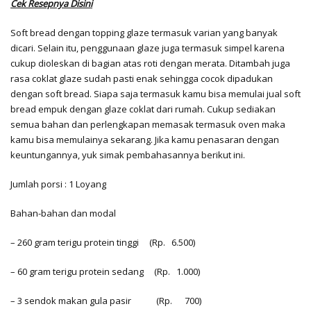
Cek Resepnya Disini
Soft bread dengan topping glaze termasuk varian yang banyak
dicari. Selain itu, penggunaan glaze juga termasuk simpel karena
cukup dioleskan di bagian atas roti dengan merata. Ditambah juga
rasa coklat glaze sudah pasti enak sehingga cocok dipadukan
dengan soft bread. Siapa saja termasuk kamu bisa memulai jual soft
bread empuk dengan glaze coklat dari rumah. Cukup sediakan
semua bahan dan perlengkapan memasak termasuk oven maka
kamu bisa memulainya sekarang. Jika kamu penasaran dengan
keuntungannya, yuk simak pembahasannya berikut ini.
Jumlah porsi : 1 Loyang
Bahan-bahan dan modal
– 260 gram terigu protein tinggi
(Rp. 6.500)
– 60 gram terigu protein sedang
(Rp. 1.000)
– 3 sendok makan gula pasir
(Rp. 700)