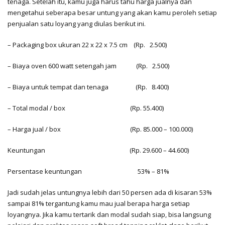
tenaga. Setelah itu, kamu juga harus tahu harga jualnya dan
mengetahui seberapa besar untung yang akan kamu peroleh setiap
penjualan satu loyang yang diulas berikut ini.
– Packaging box ukuran 22 x 22 x 7.5 cm
(Rp. 2.500)
– Biaya oven 600 watt setengah jam
(Rp. 2.500)
– Biaya untuk tempat dan tenaga
(Rp. 8.400)
– Total modal / box
(Rp. 55.400)
– Harga jual / box
(Rp. 85.000 – 100.000)
Keuntungan
(Rp. 29.600 – 44.600)
Persentase keuntungan
53% – 81%
Jadi sudah jelas untungnya lebih dari 50 persen ada di kisaran 53%
sampai 81% tergantung kamu mau jual berapa harga setiap
loyangnya. Jika kamu tertarik dan modal sudah siap, bisa langsung