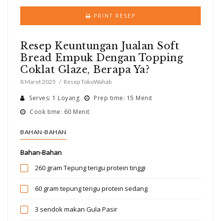
PRINT RESEP
Resep Keuntungan Jualan Soft
Bread Empuk Dengan Topping
Coklat Glaze, Berapa Ya?
8 Maret 2025
Resep TokoWahab
Serves: 1 Loyang
Prep time: 15 Menit
Cook time: 60 Menit
BAHAN-BAHAN
Bahan-Bahan
260 gram
Tepung terigu protein tinggi
60 gram
tepung terigu protein sedang
3 sendok makan
Gula Pasir