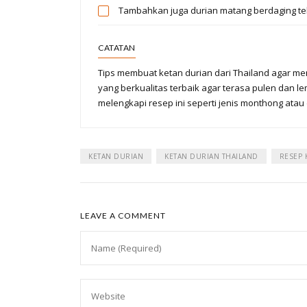
Tambahkan juga durian matang berdaging teba
CATATAN
Tips membuat ketan durian dari Thailand agar me
yang berkualitas terbaik agar terasa pulen dan le
melengkapi resep ini seperti jenis monthong atau
KETAN DURIAN
KETAN DURIAN THAILAND
RESEP 
LEAVE A COMMENT