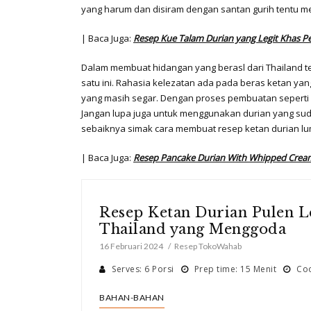
yang harum dan disiram dengan santan gurih tentu me
| Baca Juga:
R
esep Kue Talam Durian yang Legit Khas 
Dalam membuat hidangan yang berasl dari Thailand te
satu ini. Rahasia kelezatan ada pada beras ketan ya
yang masih segar. Dengan proses pembuatan seperti it
Jangan lupa juga untuk menggunakan durian yang sud
sebaiknya simak cara membuat resep ketan durian lum
| Baca Juga:
R
esep Pancake Durian With Whipped Crea
Resep Ketan Durian Pulen L
Thailand yang Menggoda
16 Februari 2024
Resep TokoWahab
Serves: 6 Porsi
Prep time: 15 Menit
Coo
BAHAN-BAHAN