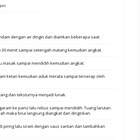
rai)
endam dengan air dingin dan diamkan beberapa saat.
 30 menit sampai setengah matang kemudian angkat.
alu masak sampai mendidih kemudian angkat.
am ketan kemudian aduk merata sampai terserap oleh
ang dan teksturnya menjadi lunak.
ram ke panci lalu rebus sampai mendidih. Tuang larutan
udah maka bisa langsung diangkat dan dinginkan.
 di piring lalu siram dengan saus santan dan tambahkan