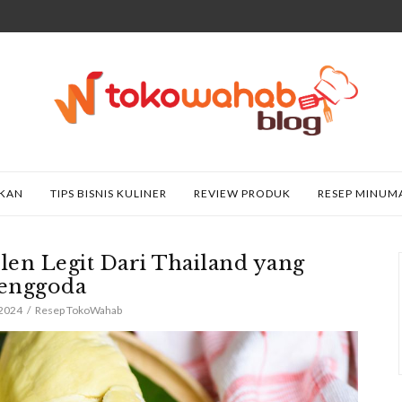
AKAN
TIPS BISNIS KULINER
REVIEW PRODUK
RESEP MINUM
len Legit Dari Thailand yang
enggoda
 2024
Resep TokoWahab