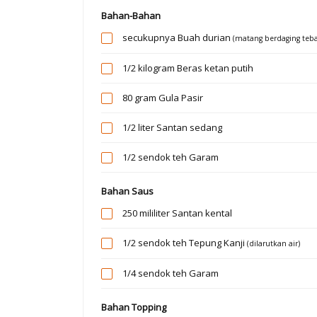
Bahan-Bahan
secukupnya
Buah durian
(matang berdaging teba
1/2 kilogram
Beras ketan putih
80 gram
Gula Pasir
1/2 liter
Santan sedang
1/2 sendok teh
Garam
Bahan Saus
250 mililiter
Santan kental
1/2 sendok teh
Tepung Kanji
(dilarutkan air)
1/4 sendok teh
Garam
Bahan Topping