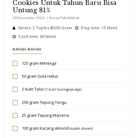
Cookies Untuk Tahun Baru Bisa
Untung 81%
28 Desember 2024
Resep TokoWahab
Serves: 2 Toples @250 Gram
Prep time: 15 Menit
Cook time: 60 Menit
BAHAN-BAHAN
125 gram
Mentega
50 gram
Gula Halus
2 butir
Telur
(1 butir kuningnya saja)
200 gram
Tepung Terigu
25 gram
Tepung Maizena
100 gram
Kacang almond
(sudah dioven)