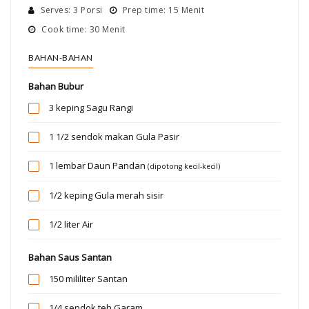
Serves: 3 Porsi
Prep time: 15 Menit
Cook time: 30 Menit
BAHAN-BAHAN
Bahan Bubur
3 keping
Sagu Rangi
1 1/2 sendok makan
Gula Pasir
1 lembar
Daun Pandan
(dipotong kecil-kecil)
1/2 keping
Gula merah sisir
1/2 liter
Air
Bahan Saus Santan
150 mililiter
Santan
1/4 sendok teh
Garam