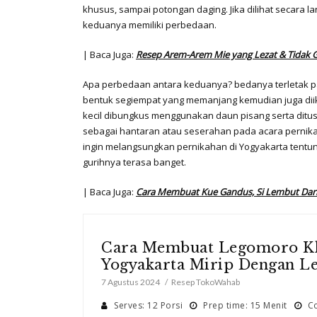
khusus, sampai potongan daging. Jika dilihat secara
keduanya memiliki perbedaan.
| Baca Juga:
Resep Arem-Arem Mie yang Lezat & Tidak 
Apa perbedaan antara keduanya? bedanya terletak p
bentuk segiempat yang memanjang kemudian juga dii
kecil dibungkus menggunakan daun pisang serta ditusu
sebagai hantaran atau seserahan pada acara pernikah
ingin melangsungkan pernikahan di Yogyakarta tentu
gurihnya terasa banget.
| Baca Juga:
Cara Membuat Kue Gandus, Si Lembut Dar
Cara Membuat Legomoro Kh
Yogyakarta Mirip Dengan L
7 Agustus 2024
Resep TokoWahab
Serves: 12 Porsi
Prep time: 15 Menit
Co