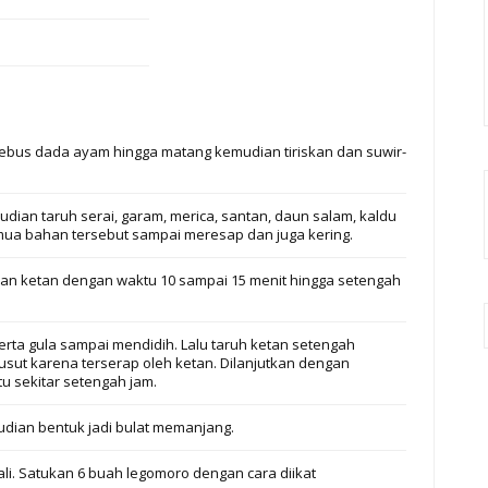
ebus dada ayam hingga matang kemudian tiriskan dan suwir-
ian taruh serai, garam, merica, santan, daun salam, kaldu
mua bahan tersebut sampai meresap dan juga kering.
n ketan dengan waktu 10 sampai 15 menit hingga setengah
rta gula sampai mendidih. Lalu taruh ketan setengah
ut karena terserap oleh ketan. Dilanjutkan dengan
 sekitar setengah jam.
udian bentuk jadi bulat memanjang.
ali. Satukan 6 buah legomoro dengan cara diikat