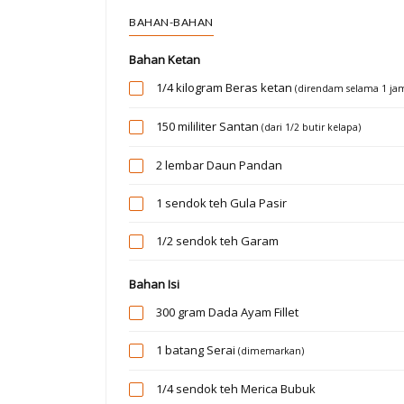
BAHAN-BAHAN
Bahan Ketan
1/4 kilogram
Beras ketan
(direndam selama 1 ja
150 mililiter
Santan
(dari 1/2 butir kelapa)
2 lembar
Daun Pandan
1 sendok teh
Gula Pasir
1/2 sendok teh
Garam
Bahan Isi
300 gram
Dada Ayam Fillet
1 batang
Serai
(dimemarkan)
1/4 sendok teh
Merica Bubuk