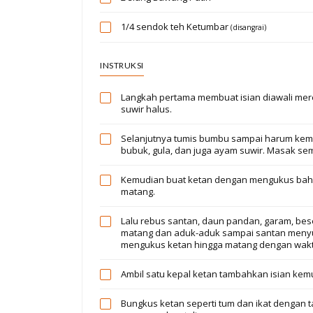
1/4 sendok teh
Ketumbar
(disangrai)
INSTRUKSI
Langkah pertama membuat isian diawali mer
suwir halus.
Selanjutnya tumis bumbu sampai harum kemud
bubuk, gula, dan juga ayam suwir. Masak se
Kemudian buat ketan dengan mengukus baha
matang.
Lalu rebus santan, daun pandan, garam, bese
matang dan aduk-aduk sampai santan menyus
mengukus ketan hingga matang dengan waktu
Ambil satu kepal ketan tambahkan isian kem
Bungkus ketan seperti tum dan ikat dengan t