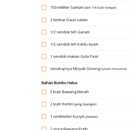
150 mililiter
Santan
(dari 1/4 butir kelapa)
2 lembar
Daun salam
1/2 sendok teh
Garam
1/2 sendok teh
Kaldu Ayam
1 sendok makan
Gula Pasir
secukupnya
Minyak Goreng
(untuk menumis)
Bahan Bumbu Halus
5 butir
Bawang Merah
2 butir
Kemiri
(yang disangrai)
1 centimeter
Kunyit
(dibakar)
2 siung
Bawang Putih