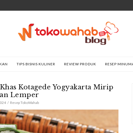
AKAN
TIPS BISNIS KULINER
REVIEW PRODUK
RESEP MINUM
has Kotagede Yogyakarta Mirip
an Lemper
2024
Resep TokoWahab