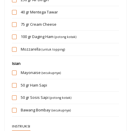
40 gr
Mentega Tawar
75 gr
Cream Cheese
100 gr
Daging Ham
(potong kotak)
Mozzarella
(untuk topping)
Isian
Mayonaise
(secukupnya)
50 gr
Ham Sapi
50 gr
Sosis Sapi
(potong kotak)
Bawang Bombay
(secukupnya)
INSTRUKSI