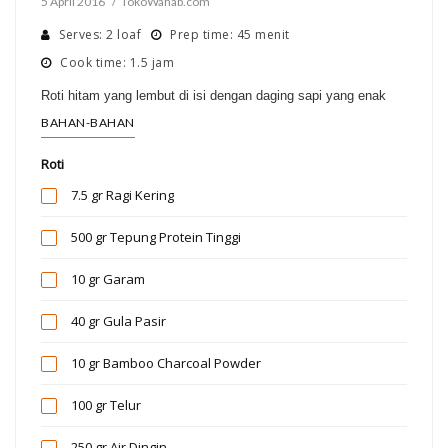
5 April 2016
TokoWahab.com
Serves: 2 loaf
Prep time: 45 menit
Cook time: 1.5 jam
Roti hitam yang lembut di isi dengan daging sapi yang enak
BAHAN-BAHAN
Roti
7.5 gr
Ragi Kering
500 gr
Tepung Protein Tinggi
10 gr
Garam
40 gr
Gula Pasir
10 gr
Bamboo Charcoal Powder
100 gr
Telur
250 gr
Air Dingin