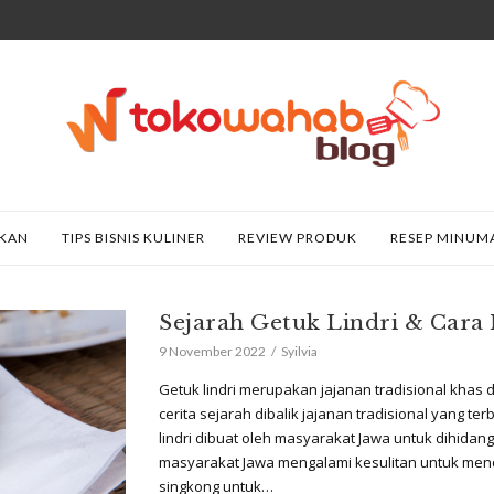
AKAN
TIPS BISNIS KULINER
REVIEW PRODUK
RESEP MINUM
Sejarah Getuk Lindri & Car
9 November 2022
Syilvia
Getuk lindri merupakan jajanan tradisional khas
cerita sejarah dibalik jajanan tradisional yang ter
lindri dibuat oleh masyarakat Jawa untuk dihidan
masyarakat Jawa mengalami kesulitan untuk me
singkong untuk…