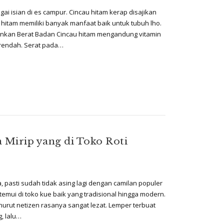
agai isian di es campur. Cincau hitam kerap disajikan
hitam memiliki banyak manfaat baik untuk tubuh lho.
runkan Berat Badan Cincau hitam mengandung vitamin
g rendah. Serat pada…
Mirip yang di Toko Roti
 pasti sudah tidak asing lagi dengan camilan populer
itemui di toko kue baik yang tradisional hingga modern.
urut netizen rasanya sangat lezat. Lemper terbuat
g, lalu…