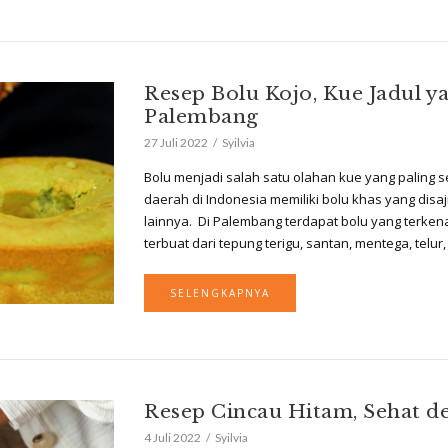
Resep Bolu Kojo, Kue Jadul 
Palembang
27 Juli 2022
Syilvia
Bolu menjadi salah satu olahan kue yang paling s
daerah di Indonesia memiliki bolu khas yang dis
lainnya. Di Palembang terdapat bolu yang terkena
terbuat dari tepung terigu, santan, mentega, telur
SELENGKAPNYA
Resep Cincau Hitam, Sehat d
4 Juli 2022
Syilvia