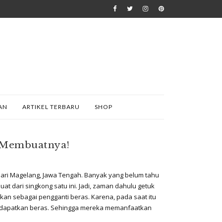
AN
ARTIKEL TERBARU
SHOP
a Membuatnya!
 dari Magelang, Jawa Tengah. Banyak yang belum tahu
buat dari singkong satu ini. Jadi, zaman dahulu getuk
gkan sebagai pengganti beras. Karena, pada saat itu
ndapatkan beras. Sehingga mereka memanfaatkan