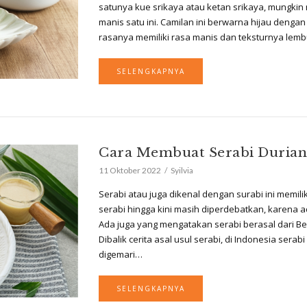
satunya kue srikaya atau ketan srikaya, mungk
manis satu ini. Camilan ini berwarna hijau dengan
rasanya memiliki rasa manis dan teksturnya le
SELENGKAPNYA
Cara Membuat Serabi Durian 
11 Oktober 2022
Syilvia
Serabi atau juga dikenal dengan surabi ini memili
serabi hingga kini masih diperdebatkan, karena a
Ada juga yang mengatakan serabi berasal dari 
Dibalik cerita asal usul serabi, di Indonesia ser
digemari…
SELENGKAPNYA