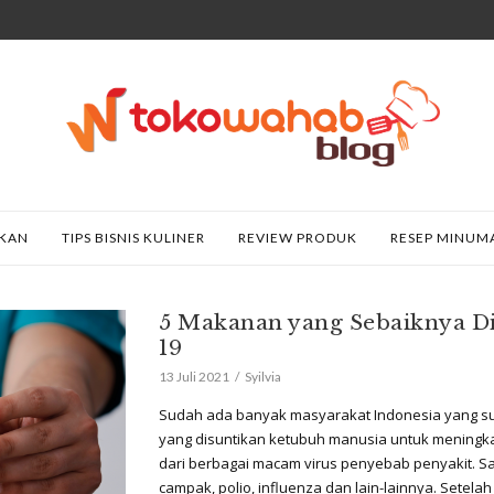
AKAN
TIPS BISNIS KULINER
REVIEW PRODUK
RESEP MINUM
5 Makanan yang Sebaiknya Di
19
13 Juli 2021
Syilvia
Sudah ada banyak masyarakat Indonesia yang su
yang disuntikan ketubuh manusia untuk meningkat
dari berbagai macam virus penyebab penyakit. Saa
campak, polio, influenza dan lain-lainnya. Sete