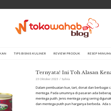
AKAN
TIPS BISNIS KULINER
REVIEW PRODUK
RESEP MINUM
Ternyata! Ini Toh Alasan K
23 Oktober 2023
Syilvia
Dalam pembuatan kue, tart, donat dan berbagai 
mentega. Pada umumnya di pasaran ada beberapa
mentega putih. Jenis mentega yang sering diguna
dan mentega putih pun harganya berbeda. Ada sa