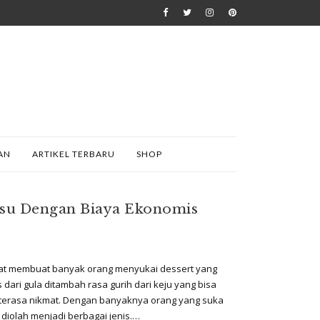
AN
ARTIKEL TERBARU
SHOP
isu Dengan Biaya Ekonomis
akat membuat banyak orang menyukai dessert yang
 dari gula ditambah rasa gurih dari keju yang bisa
terasa nikmat. Dengan banyaknya orang yang suka
i diolah menjadi berbagai jenis.…