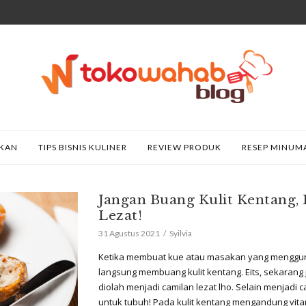
AKAN
TIPS BISNIS KULINER
REVIEW PRODUK
RESEP MINUM
Jangan Buang Kulit Kentang, 
Lezat!
31 Agustus 2021
Syilvia
Ketika membuat kue atau masakan yang mengguna
langsung membuang kulit kentang. Eits, sekarang 
diolah menjadi camilan lezat lho. Selain menjadi 
untuk tubuh! Pada kulit kentang mengandung vitam