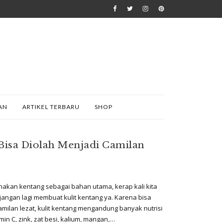
AN
ARTIKEL TERBARU
SHOP
Bisa Diolah Menjadi Camilan
kan kentang sebagai bahan utama, kerap kali kita
jangan lagi membuat kulit kentang ya. Karena bisa
camilan lezat, kulit kentang mengandung banyak nutrisi
in C, zink, zat besi, kalium, mangan,…