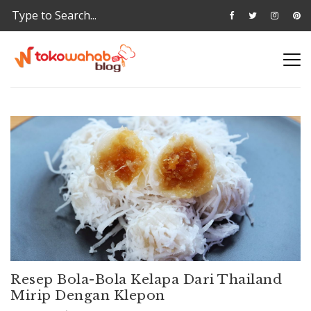
Resep Bola-Bola Kelapa Dari Thailand
Mirip Dengan Klepon