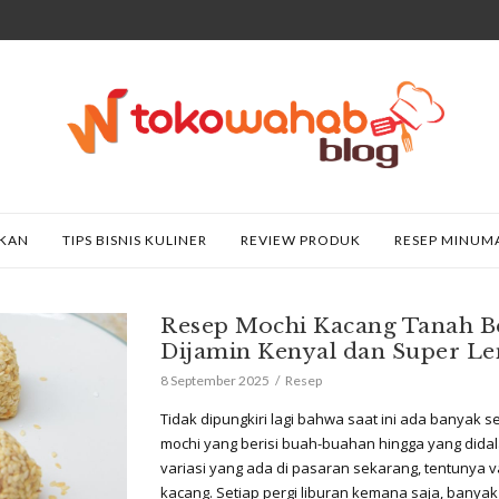
AKAN
TIPS BISNIS KULINER
REVIEW PRODUK
RESEP MINUM
Resep Mochi Kacang Tanah Be
Dijamin Kenyal dan Super L
8 September 2025
Resep
Tidak dipungkiri lagi bahwa saat ini ada banyak se
mochi yang berisi buah-buahan hingga yang dida
variasi yang ada di pasaran sekarang, tentunya v
kacang. Setiap pergi liburan kemana saja, banya