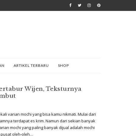
AN
ARTIKEL TERBARU
SHOP
rtabur Wijen, Teksturnya
embut
kali varian mochi yang bisa kamu nikmati. Mulai dari
lamnya terdapat es krim. Namun dari sekian banyak
arian mochi yang paling banyak dijual adalah mochi
k pusat oleh-oleh…