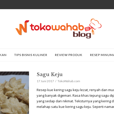
AKAN
TIPS BISNIS KULINER
REVIEW PRODUK
RESEP MINUM
Sagu Keju
17 Juni 2017
TokoWahab.com
Resep kue kering sagu keju lezat, renyah dan mu
yang banyak digemari. Rasa khas tepung sagu d
yang sedap dan nikmat. Teksturnya yang kering d
melahap satu kue kering sagu keju. Seperti nam