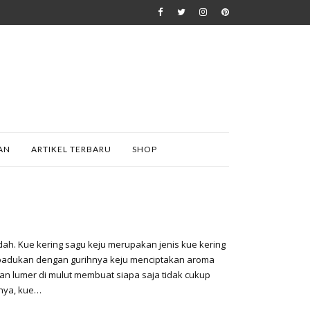
AN
ARTIKEL TERBARU
SHOP
dah. Kue kering sagu keju merupakan jenis kue kering
ipadukan dengan gurihnya keju menciptakan aroma
an lumer di mulut membuat siapa saja tidak cukup
anya, kue…