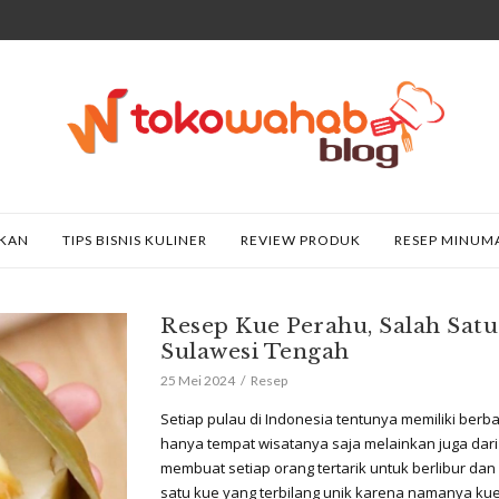
AKAN
TIPS BISNIS KULINER
REVIEW PRODUK
RESEP MINUM
Resep Kue Perahu, Salah Satu
Sulawesi Tengah
25 Mei 2024
Resep
Setiap pulau di Indonesia tentunya memiliki be
hanya tempat wisatanya saja melainkan juga dari 
membuat setiap orang tertarik untuk berlibur da
satu kue yang terbilang unik karena namanya ku