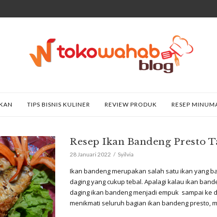
AKAN
TIPS BISNIS KULINER
REVIEW PRODUK
RESEP MINUM
Resep Ikan Bandeng Presto 
28 Januari 2022
Syilvia
Ikan bandeng merupakan salah satu ikan yang ba
daging yang cukup tebal. Apalagi kalau ikan ban
daging ikan bandeng menjadi empuk sampai ke du
menikmati seluruh bagian ikan bandeng presto, mu