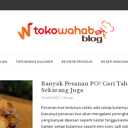
AKAN
TIPS BISNIS KULINER
REVIEW PRODUK
RESEP MINUM
Banyak Pesanan PO! Cari Ta
Sekarang Juga
26 Juli 2025
Resep
Pesanan kue tentunya selalu ada setiap bulannya
biasanya pesanan kue akan mengalami peningkat
yang banyak dipesan seperti nastar hingga kaste
hampir setiap bulannya seperti mini soes. Jadi 