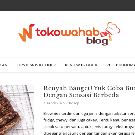
AKAN
TIPS BISNIS KULINER
REVIEW PRODUK
RESEP MINUM
Renyah Banget! Yuk Coba Bua
Dengan Sensasi Berbeda
10 April 2025
Resep
Brownies terdiri dari tiga jenis dengan tekstur se
fudgy, chewy, dan juga cakey. Tentu kamu penasa
simak satu-persatu. Untuk jenis fudgy, teksturnya 
dipegang langsung dengan tangan akan terasa l