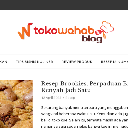
AKAN
TIPS BISNIS KULINER
REVIEW PRODUK
RESEP MINUM
Resep Brookies, Perpaduan 
Renyah Jadi Satu
12 April 2025
Resep
Sekarang banyak menu terbaru yang menggabungk
yang viral beberapa waktu lalu. Kemudian ada juga
beli di toko kue. Selain itu, ternyata masih ada ya
namanya saja sudah jelas bahwa kue ini mema